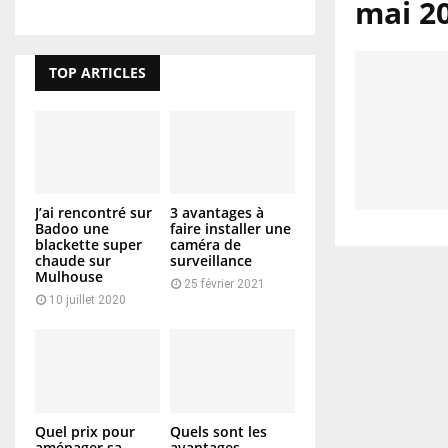
mai 2
TOP ARTICLES
J’ai rencontré sur
3 avantages à
Badoo une
faire installer une
blackette super
caméra de
chaude sur
surveillance
Mulhouse
25 février 2021
10 juillet 2020
Quel prix pour
Quels sont les
aménager sa
avantages