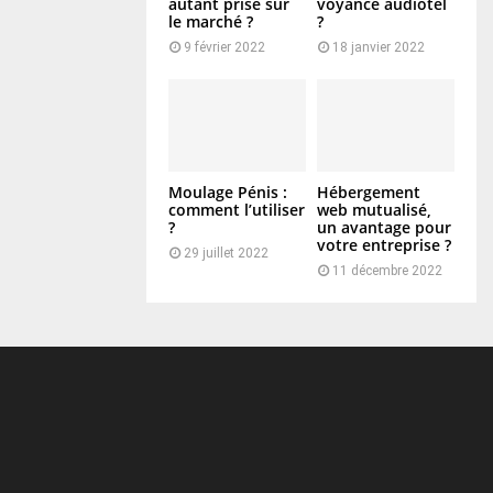
autant prisé sur
voyance audiotel
le marché ?
?
9 février 2022
18 janvier 2022
Moulage Pénis :
Hébergement
comment l’utiliser
web mutualisé,
?
un avantage pour
votre entreprise ?
29 juillet 2022
11 décembre 2022