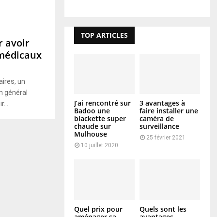
TOP ARTICLES
r avoir
 médicaux
ires, un
en général
J’ai rencontré sur
3 avantages à
...
Badoo une
faire installer une
blackette super
caméra de
chaude sur
surveillance
Mulhouse
25 février 2021
10 juillet 2020
Quel prix pour
Quels sont les
aménager sa
avantages