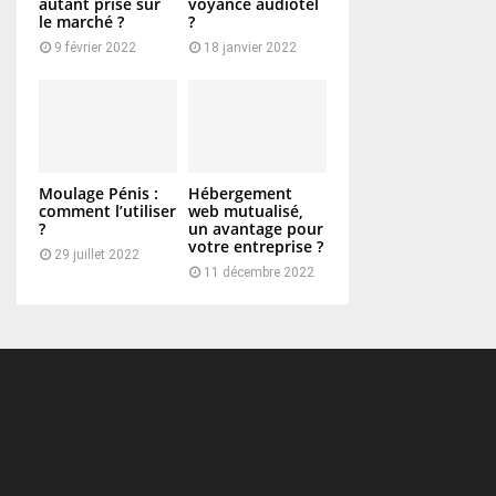
autant prisé sur
voyance audiotel
le marché ?
?
9 février 2022
18 janvier 2022
Moulage Pénis :
Hébergement
comment l’utiliser
web mutualisé,
?
un avantage pour
votre entreprise ?
29 juillet 2022
11 décembre 2022